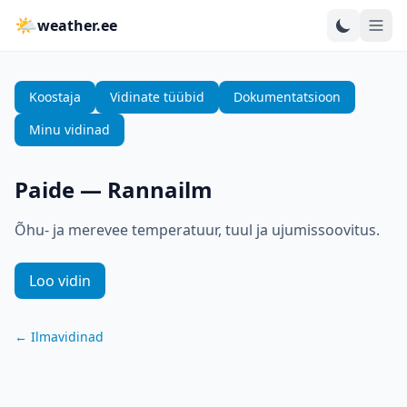
🌤
weather.ee
Koostaja
Vidinate tüübid
Dokumentatsioon
Minu vidinad
Paide
—
Rannailm
Õhu- ja merevee temperatuur, tuul ja ujumissoovitus.
Loo vidin
←
Ilmavidinad