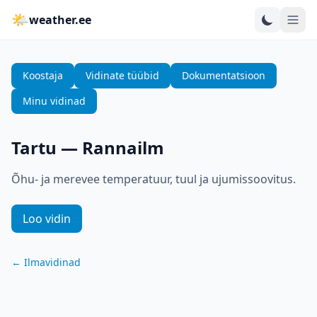
🌤
weather.ee
Koostaja
Vidinate tüübid
Dokumentatsioon
Minu vidinad
Tartu
—
Rannailm
Õhu- ja merevee temperatuur, tuul ja ujumissoovitus.
Loo vidin
←
Ilmavidinad