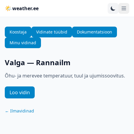
🌤
weather.ee
Koostaja
Vidinate tüübid
Dokumentatsioon
Minu vidinad
Valga
—
Rannailm
Õhu- ja merevee temperatuur, tuul ja ujumissoovitus.
Loo vidin
←
Ilmavidinad