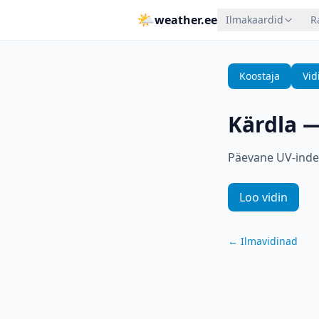
🌤
weather.ee
Ilmakaardid
R
Koostaja
Vid
Kärdla
Päevane UV-indek
Loo vidin
←
Ilmavidinad