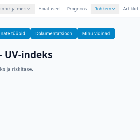
annik ja meri
Hoiatused
Prognoos
Rohkem
Artiklid
inate tüübid
Dokumentatsioon
Minu vidinad
—
UV-indeks
s ja riskitase.