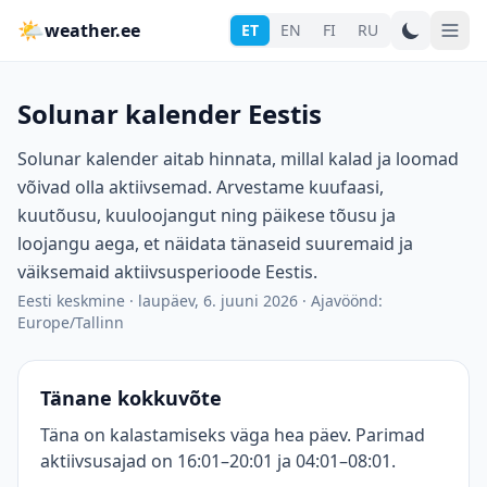
🌤
weather.ee
ET
EN
FI
RU
Solunar kalender Eestis
Solunar kalender aitab hinnata, millal kalad ja loomad
võivad olla aktiivsemad. Arvestame kuufaasi,
kuutõusu, kuuloojangut ning päikese tõusu ja
loojangu aega, et näidata tänaseid suuremaid ja
väiksemaid aktiivsusperioode Eestis.
Eesti keskmine
·
laupäev, 6. juuni 2026
·
Ajavöönd:
Europe/Tallinn
Tänane kokkuvõte
Täna on kalastamiseks väga hea päev. Parimad
aktiivsusajad on 16:01–20:01 ja 04:01–08:01.