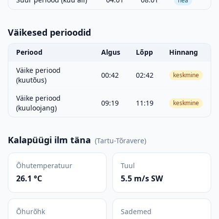
hea
Väikesed perioodid
Periood
Algus
Lõpp
Hinnang
Väike periood
00:42
02:42
keskmine
(kuutõus)
Väike periood
09:19
11:19
keskmine
(kuuloojang)
Kalapüügi ilm täna
(
Tartu-Tõravere
)
Õhutemperatuur
Tuul
26.1 °C
5.5 m/s SW
Õhurõhk
Sademed