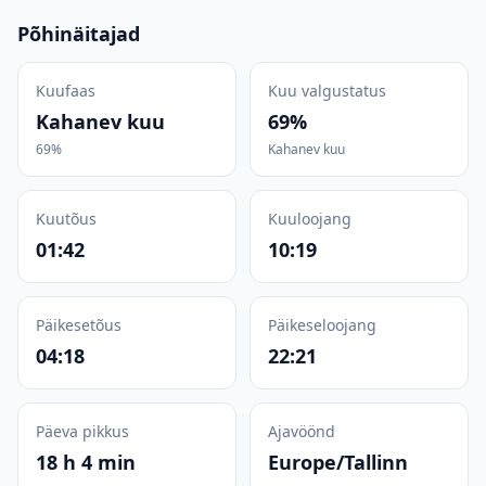
Põhinäitajad
Kuufaas
Kuu valgustatus
Kahanev kuu
69%
69%
Kahanev kuu
Kuutõus
Kuuloojang
01:42
10:19
Päikesetõus
Päikeseloojang
04:18
22:21
Päeva pikkus
Ajavöönd
18 h 4 min
Europe/Tallinn