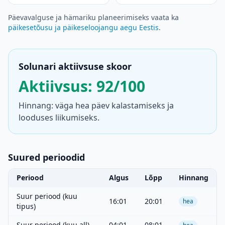
Päevavalguse ja hämariku planeerimiseks vaata ka
päikesetõusu ja päikeseloojangu aegu Eestis
.
Solunari aktiivsuse skoor
Aktiivsus: 92/100
Hinnang: väga hea päev kalastamiseks ja
looduses liikumiseks.
Suured perioodid
Periood
Algus
Lõpp
Hinnang
Suur periood (kuu
16:01
20:01
hea
tipus)
Suur periood (kuu all)
04:01
08:01