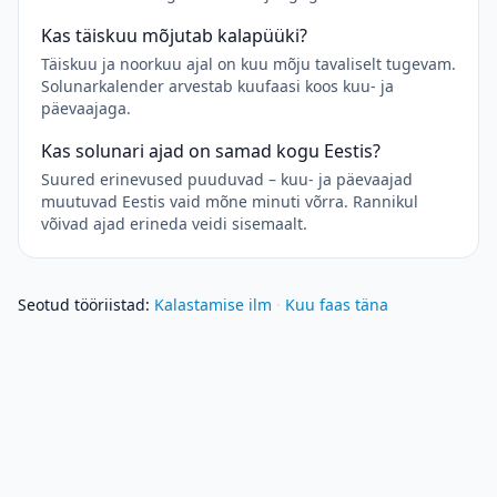
Kas täiskuu mõjutab kalapüüki?
Täiskuu ja noorkuu ajal on kuu mõju tavaliselt tugevam.
Solunarkalender arvestab kuufaasi koos kuu- ja
päevaajaga.
Kas solunari ajad on samad kogu Eestis?
Suured erinevused puuduvad – kuu- ja päevaajad
muutuvad Eestis vaid mõne minuti võrra. Rannikul
võivad ajad erineda veidi sisemaalt.
Seotud tööriistad
:
Kalastamise ilm
·
Kuu faas täna