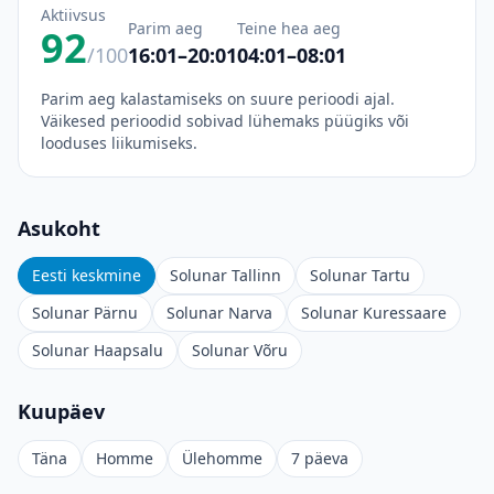
Aktiivsus
Parim aeg
Teine hea aeg
92
/100
16:01–20:01
04:01–08:01
Parim aeg kalastamiseks on suure perioodi ajal.
Väikesed perioodid sobivad lühemaks püügiks või
looduses liikumiseks.
Asukoht
Eesti keskmine
Solunar Tallinn
Solunar Tartu
Solunar Pärnu
Solunar Narva
Solunar Kuressaare
Solunar Haapsalu
Solunar Võru
Kuupäev
Täna
Homme
Ülehomme
7 päeva