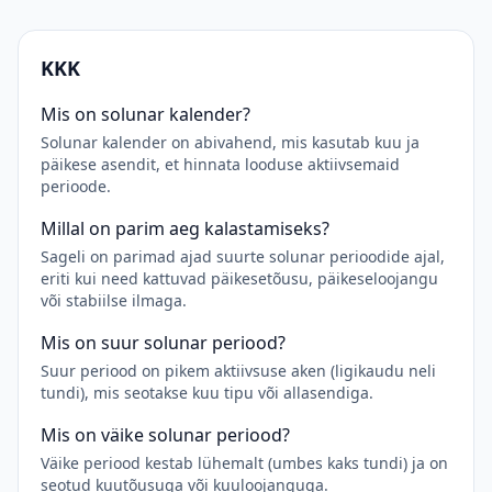
KKK
Mis on solunar kalender?
Solunar kalender on abivahend, mis kasutab kuu ja
päikese asendit, et hinnata looduse aktiivsemaid
perioode.
Millal on parim aeg kalastamiseks?
Sageli on parimad ajad suurte solunar perioodide ajal,
eriti kui need kattuvad päikesetõusu, päikeseloojangu
või stabiilse ilmaga.
Mis on suur solunar periood?
Suur periood on pikem aktiivsuse aken (ligikaudu neli
tundi), mis seotakse kuu tipu või allasendiga.
Mis on väike solunar periood?
Väike periood kestab lühemalt (umbes kaks tundi) ja on
seotud kuutõusuga või kuuloojanguga.