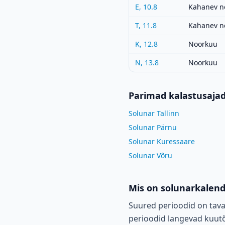
E, 10.8
Kahanev n
T, 11.8
Kahanev n
K, 12.8
Noorkuu
N, 13.8
Noorkuu
Parimad kalastusaja
Solunar Tallinn
Solunar Pärnu
Solunar Kuressaare
Solunar Võru
Mis on solunarkalen
Suured perioodid on tava
perioodid langevad kuutõu