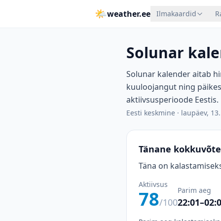
🌤
weather.ee
Ilmakaardid
R
Solunar kale
Solunar kalender aitab hi
kuuloojangut ning päikes
aktiivsusperioode Eestis.
Eesti keskmine
·
laupäev, 13.
Tänane kokkuvõte
Täna on kalastamiseks
Aktiivsus
Parim aeg
78
/100
22:01–02: