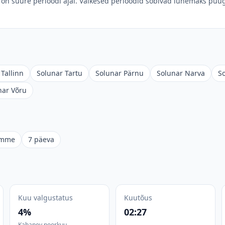
on suure perioodi ajal. Väikesed perioodid sobivad lühemaks püüg
Tallinn
Solunar Tartu
Solunar Pärnu
Solunar Narva
S
nar Võru
omme
7 päeva
Kuu valgustatus
Kuutõus
4%
02:27
Kahanev noorkuu