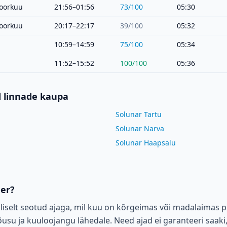
oorkuu
21:56–01:56
73
/100
05:30
oorkuu
20:17–22:17
39
/100
05:32
10:59–14:59
75
/100
05:34
11:52–15:52
100
/100
05:36
d linnade kaupa
Solunar Tartu
Solunar Narva
Solunar Haapsalu
der?
liselt seotud ajaga, mil kuu on kõrgeimas või madalaimas p
su ja kuuloojangu lähedale. Need ajad ei garanteeri saaki,