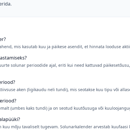
erida.
er?
ahend, mis kasutab kuu ja päikese asendit, et hinnata looduse akt
lastamiseks?
urte solunar perioodide ajal, eriti kui need kattuvad päikesetõusu
eriood?
iivsuse aken (ligikaudu neli tundi), mis seotakse kuu tipu või alla
periood?
emalt (umbes kaks tundi) ja on seotud kuutõusuga või kuuloojangu
alapüüki?
on kuu mõju tavaliselt tugevam. Solunarkalender arvestab kuufaasi 