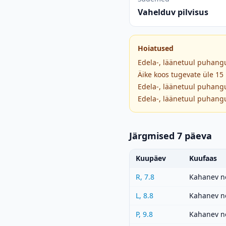
Vahelduv pilvisus
Hoiatused
Edela-, läänetuul puhangu
Äike koos tugevate üle 15
Edela-, läänetuul puhangu
Edela-, läänetuul puhangu
Järgmised 7 päeva
Kuupäev
Kuufaas
R, 7.8
Kahanev n
L, 8.8
Kahanev n
P, 9.8
Kahanev n