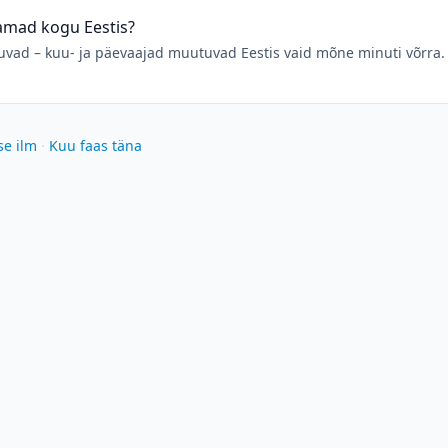
samad kogu Eestis?
ad – kuu- ja päevaajad muutuvad Eestis vaid mõne minuti võrra. 
se ilm
·
Kuu faas täna