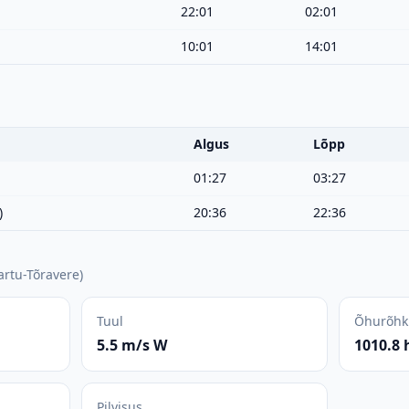
22:01
02:01
10:01
14:01
Algus
Lõpp
01:27
03:27
)
20:36
22:36
artu-Tõravere
)
Tuul
Õhurõhk
5.5 m/s W
1010.8 
Pilvisus