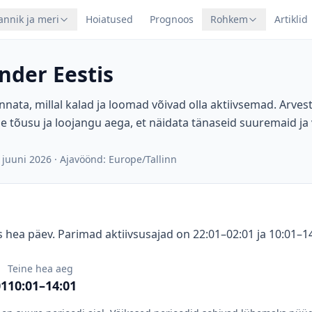
annik ja meri
Hoiatused
Prognoos
Rohkem
Artiklid
nder Eestis
nnata, millal kalad ja loomad võivad olla aktiivsemad. Arve
e tõusu ja loojangu aega, et näidata tänaseid suuremaid ja
 juuni 2026
·
Ajavöönd: Europe/Tallinn
 hea päev. Parimad aktiivsusajad on 22:01–02:01 ja 10:01–14
Teine hea aeg
01
10:01–14:01