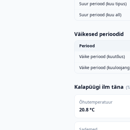
Suur periood (kuu tipus)
Suur periood (kuu all)
Väikesed perioodid
Periood
Väike periood (kuutõus)
Väike periood (kuuloojang
Kalapüügi ilm täna
(
T
Õhutemperatuur
20.8 °C
Sademed