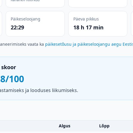
Päikeseloojang
Päeva pikkus
22:29
18 h 17 min
laneerimiseks vaata ka
päikesetõusu ja päikeseloojangu aegu Eesti
 skoor
78/100
stamiseks ja looduses liikumiseks.
Algus
Lõpp