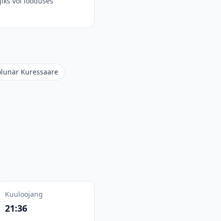
iks või looduses
olunar Kuressaare
Kuuloojang
21:36