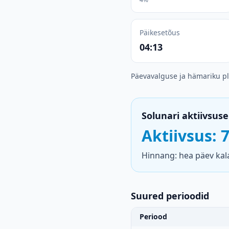
Päikesetõus
04:13
Päevavalguse ja hämariku p
Solunari aktiivsuse
Aktiivsus: 
Hinnang: hea päev kala
Suured perioodid
Periood