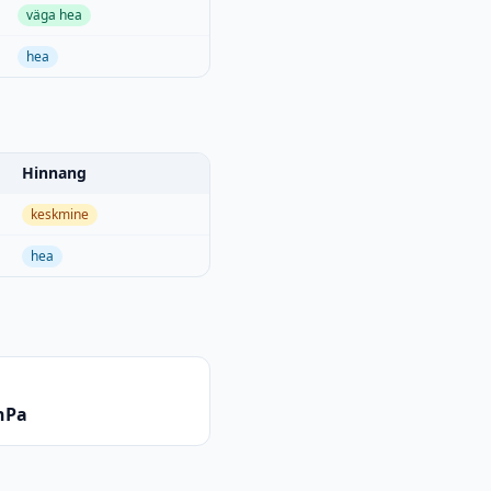
väga hea
hea
Hinnang
keskmine
hea
hPa