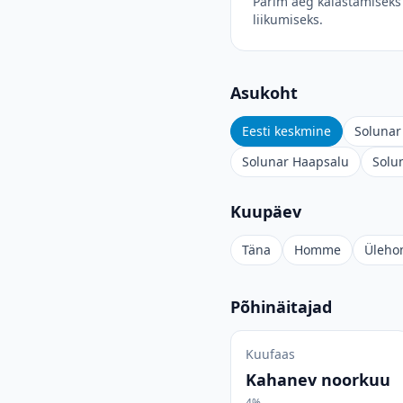
Parim aeg kalastamiseks 
liikumiseks.
Asukoht
Eesti keskmine
Solunar 
Solunar Haapsalu
Solu
Kuupäev
Täna
Homme
Üleh
Põhinäitajad
Kuufaas
Kahanev noorkuu
4%