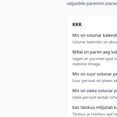
väljasõite paremini plane
KKK
Mis on solunar kalend
Solunar kalender on abiv
Millal on parim aeg ka
Sageli on parimad ajad su
stabiilse ilmaga.
Mis on suur solunar p
Suur periood on pikem akt
Mis on väike solunar 
Väike periood kestab lüh
Kas täiskuu mõjutab k
Täiskuu ja noorkuu ajal 