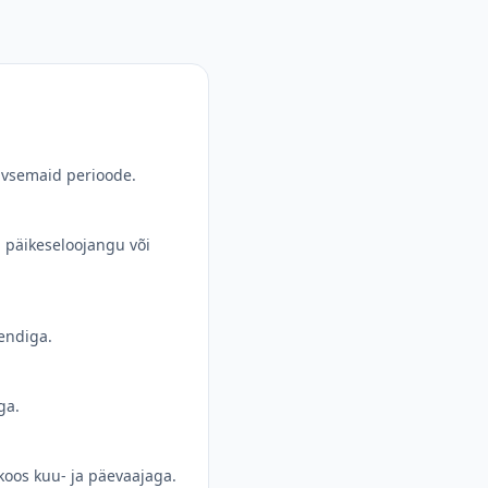
iivsemaid perioode.
, päikeseloojangu või
sendiga.
ga.
koos kuu- ja päevaajaga.