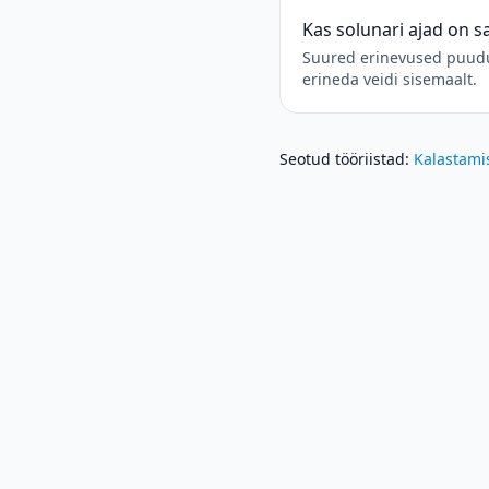
Kas solunari ajad on 
Suured erinevused puuduv
erineda veidi sisemaalt.
Seotud tööriistad
:
Kalastami