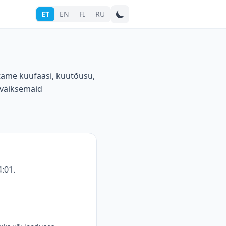
ET
EN
FI
RU
Otsi linna
stame kuufaasi, kuutõusu,
 väiksemaid
:01.