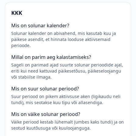
KKK
Mis on solunar kalender?
Solunar kalender on abivahend, mis kasutab kuu ja
päikese asendit, et hinnata looduse aktiivsemaid
perioode.
Millal on parim aeg kalastamiseks?
Sageli on parimad ajad suurte solunar perioodide ajal,
eriti kui need kattuvad päikesetõusu, päikeseloojangu
või stabiilse ilmaga.
Mis on suur solunar periood?
Suur periood on pikem aktiivsuse aken (ligikaudu neli
tundi), mis seotakse kuu tipu või allasendiga.
Mis on väike solunar periood?
Väike periood kestab lühemalt (umbes kaks tundi) ja on
seotud kuutõusuga või kuuloojanguga.