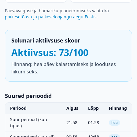
Päevavalguse ja hämariku planeerimiseks vaata ka
päikesetõusu ja päikeseloojangu aegu Eestis
.
Solunari aktiivsuse skoor
Aktiivsus: 73/100
Hinnang: hea päev kalastamiseks ja looduses
liikumiseks.
Suured perioodid
Periood
Algus
Lõpp
Hinnang
Suur periood (kuu
21:58
01:58
hea
tipus)
Suur periood (kuu all)
09:58
13:58