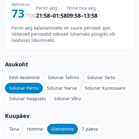
Aktiivsus
Parim aeg
Teine hea aeg
73
/100
21:58–01:58
09:58–13:58
Parim aeg kalastamiseks on suure perioodi ajal.
Väikesed perioodid sobivad lühemaks püügiks või
looduses liikumiseks.
Asukoht
Eesti keskmine
Solunar Tallinn
Solunar Tartu
Solunar Pärnu
Solunar Narva
Solunar Kuressaare
Solunar Haapsalu
Solunar Võru
Kuupäev
Täna
Homme
Ülehomme
7 päeva