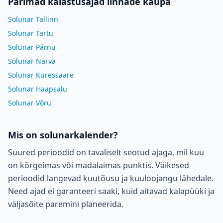
Parimad kalastusajad linnade kaupa
Solunar Tallinn
Solunar Tartu
Solunar Pärnu
Solunar Narva
Solunar Kuressaare
Solunar Haapsalu
Solunar Võru
Mis on solunarkalender?
Suured perioodid on tavaliselt seotud ajaga, mil kuu
on kõrgeimas või madalaimas punktis. Väikesed
perioodid langevad kuutõusu ja kuuloojangu lähedale.
Need ajad ei garanteeri saaki, kuid aitavad kalapüüki ja
väljasõite paremini planeerida.