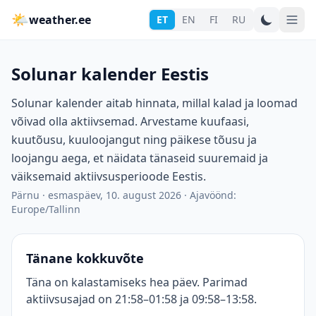
🌤
weather.ee
ET
EN
FI
RU
Solunar kalender Eestis
Solunar kalender aitab hinnata, millal kalad ja loomad
võivad olla aktiivsemad. Arvestame kuufaasi,
kuutõusu, kuuloojangut ning päikese tõusu ja
loojangu aega, et näidata tänaseid suuremaid ja
väiksemaid aktiivsusperioode Eestis.
Pärnu
·
esmaspäev, 10. august 2026
·
Ajavöönd:
Europe/Tallinn
Tänane kokkuvõte
Täna on kalastamiseks hea päev. Parimad
aktiivsusajad on 21:58–01:58 ja 09:58–13:58.