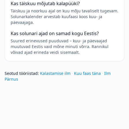
Kas täiskuu mõjutab kalapüüki?
Täiskuu ja noorkuu ajal on kuu mõju tavaliselt tugevam.
Solunarkalender arvestab kuufaasi koos kuu- ja
päevaajaga.
Kas solunari ajad on samad kogu Eestis?
Suured erinevused puuduvad – kuu- ja päevaajad
muutuvad Eestis vaid mõne minuti võrra. Rannikul
võivad ajad erineda veidi sisemaalt.
Seotud tööriistad
:
Kalastamise ilm
·
Kuu faas täna
·
Ilm
Pärnus