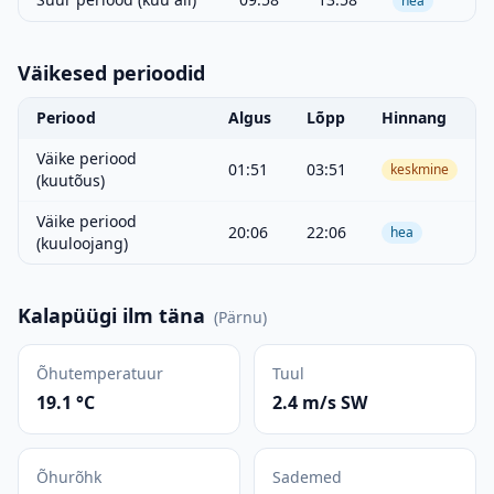
hea
Väikesed perioodid
Periood
Algus
Lõpp
Hinnang
Väike periood
01:51
03:51
keskmine
(kuutõus)
Väike periood
20:06
22:06
hea
(kuuloojang)
Kalapüügi ilm täna
(
Pärnu
)
Õhutemperatuur
Tuul
19.1 °C
2.4 m/s SW
Õhurõhk
Sademed