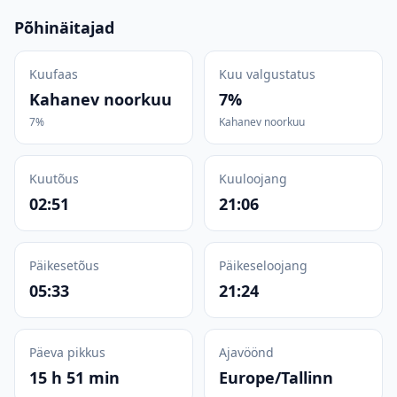
Põhinäitajad
Kuufaas
Kuu valgustatus
Kahanev noorkuu
7%
7%
Kahanev noorkuu
Kuutõus
Kuuloojang
02:51
21:06
Päikesetõus
Päikeseloojang
05:33
21:24
Päeva pikkus
Ajavöönd
15 h 51 min
Europe/Tallinn