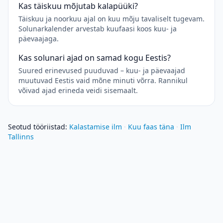
Kas täiskuu mõjutab kalapüüki?
Täiskuu ja noorkuu ajal on kuu mõju tavaliselt tugevam.
Solunarkalender arvestab kuufaasi koos kuu- ja
päevaajaga.
Kas solunari ajad on samad kogu Eestis?
Suured erinevused puuduvad – kuu- ja päevaajad
muutuvad Eestis vaid mõne minuti võrra. Rannikul
võivad ajad erineda veidi sisemaalt.
Seotud tööriistad
:
Kalastamise ilm
·
Kuu faas täna
·
Ilm
Tallinns