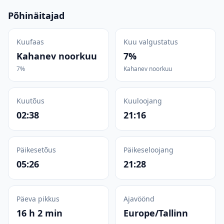
Põhinäitajad
Kuufaas
Kuu valgustatus
Kahanev noorkuu
7%
7%
Kahanev noorkuu
Kuutõus
Kuuloojang
02:38
21:16
Päikesetõus
Päikeseloojang
05:26
21:28
Päeva pikkus
Ajavöönd
16 h 2 min
Europe/Tallinn