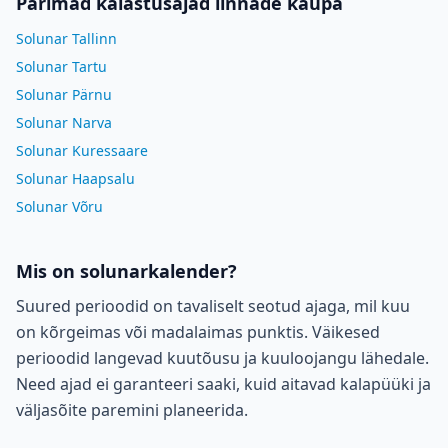
Parimad kalastusajad linnade kaupa
Solunar Tallinn
Solunar Tartu
Solunar Pärnu
Solunar Narva
Solunar Kuressaare
Solunar Haapsalu
Solunar Võru
Mis on solunarkalender?
Suured perioodid on tavaliselt seotud ajaga, mil kuu
on kõrgeimas või madalaimas punktis. Väikesed
perioodid langevad kuutõusu ja kuuloojangu lähedale.
Need ajad ei garanteeri saaki, kuid aitavad kalapüüki ja
väljasõite paremini planeerida.