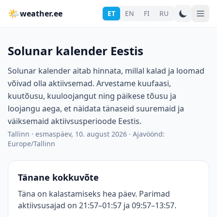
🌤
weather.ee
ET
EN
FI
RU
Solunar kalender Eestis
Solunar kalender aitab hinnata, millal kalad ja loomad
võivad olla aktiivsemad. Arvestame kuufaasi,
kuutõusu, kuuloojangut ning päikese tõusu ja
loojangu aega, et näidata tänaseid suuremaid ja
väiksemaid aktiivsusperioode Eestis.
Tallinn
·
esmaspäev, 10. august 2026
·
Ajavöönd:
Europe/Tallinn
Tänane kokkuvõte
Täna on kalastamiseks hea päev. Parimad
aktiivsusajad on 21:57–01:57 ja 09:57–13:57.