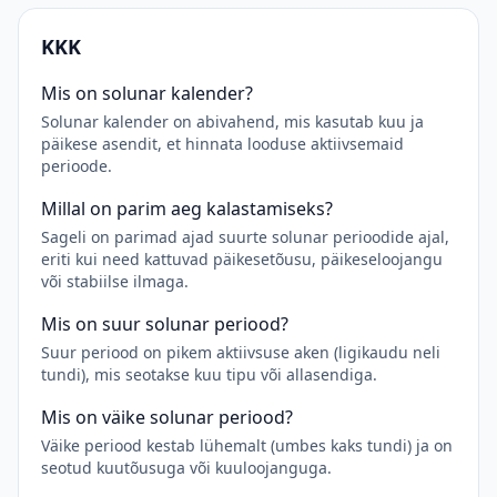
KKK
Mis on solunar kalender?
Solunar kalender on abivahend, mis kasutab kuu ja
päikese asendit, et hinnata looduse aktiivsemaid
perioode.
Millal on parim aeg kalastamiseks?
Sageli on parimad ajad suurte solunar perioodide ajal,
eriti kui need kattuvad päikesetõusu, päikeseloojangu
või stabiilse ilmaga.
Mis on suur solunar periood?
Suur periood on pikem aktiivsuse aken (ligikaudu neli
tundi), mis seotakse kuu tipu või allasendiga.
Mis on väike solunar periood?
Väike periood kestab lühemalt (umbes kaks tundi) ja on
seotud kuutõusuga või kuuloojanguga.