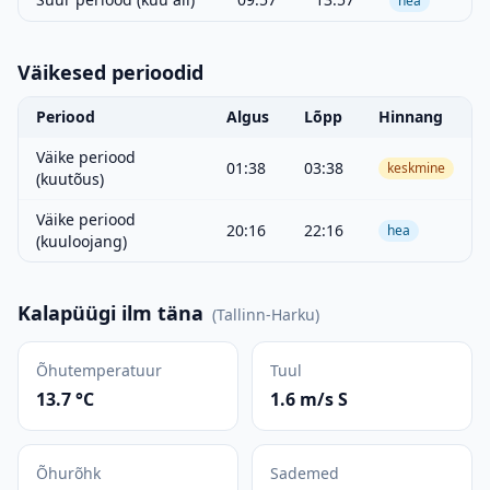
hea
Väikesed perioodid
Periood
Algus
Lõpp
Hinnang
Väike periood
01:38
03:38
keskmine
(kuutõus)
Väike periood
20:16
22:16
hea
(kuuloojang)
Kalapüügi ilm täna
(
Tallinn-Harku
)
Õhutemperatuur
Tuul
13.7 °C
1.6 m/s S
Õhurõhk
Sademed