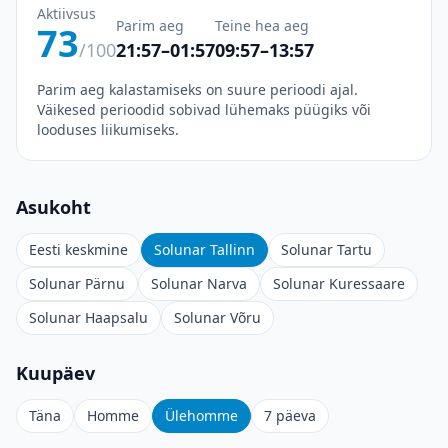
Aktiivsus
Parim aeg
Teine hea aeg
73
/100
21:57–01:57
09:57–13:57
Parim aeg kalastamiseks on suure perioodi ajal.
Väikesed perioodid sobivad lühemaks püügiks või
looduses liikumiseks.
Asukoht
Eesti keskmine
Solunar Tallinn
Solunar Tartu
Solunar Pärnu
Solunar Narva
Solunar Kuressaare
Solunar Haapsalu
Solunar Võru
Kuupäev
Täna
Homme
Ülehomme
7 päeva