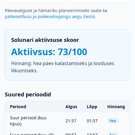
Päevavalguse ja hämariku planeerimiseks vaata ka
päikesetõusu ja päikeseloojangu aegu Eestis
.
Solunari aktiivsuse skoor
Aktiivsus: 73/100
Hinnang: hea päev kalastamiseks ja looduses
liikumiseks.
Suured perioodid
Periood
Algus
Lõpp
Hinnang
Suur periood (kuu
21:57
01:57
hea
tipus)
Suur periood (kuu all)
09:57
13:57