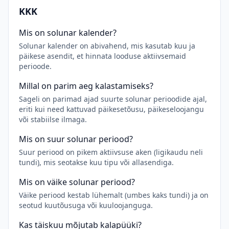
KKK
Mis on solunar kalender?
Solunar kalender on abivahend, mis kasutab kuu ja
päikese asendit, et hinnata looduse aktiivsemaid
perioode.
Millal on parim aeg kalastamiseks?
Sageli on parimad ajad suurte solunar perioodide ajal,
eriti kui need kattuvad päikesetõusu, päikeseloojangu
või stabiilse ilmaga.
Mis on suur solunar periood?
Suur periood on pikem aktiivsuse aken (ligikaudu neli
tundi), mis seotakse kuu tipu või allasendiga.
Mis on väike solunar periood?
Väike periood kestab lühemalt (umbes kaks tundi) ja on
seotud kuutõusuga või kuuloojanguga.
Kas täiskuu mõjutab kalapüüki?