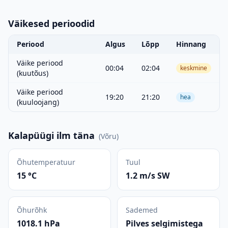
Väikesed perioodid
Periood
Algus
Lõpp
Hinnang
Väike periood
00:04
02:04
keskmine
(kuutõus)
Väike periood
19:20
21:20
hea
(kuuloojang)
Kalapüügi ilm täna
(
Võru
)
Õhutemperatuur
Tuul
15 °C
1.2 m/s SW
Õhurõhk
Sademed
1018.1 hPa
Pilves selgimistega