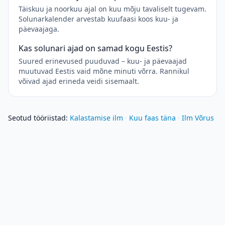
Täiskuu ja noorkuu ajal on kuu mõju tavaliselt tugevam.
Solunarkalender arvestab kuufaasi koos kuu- ja
päevaajaga.
Kas solunari ajad on samad kogu Eestis?
Suured erinevused puuduvad – kuu- ja päevaajad
muutuvad Eestis vaid mõne minuti võrra. Rannikul
võivad ajad erineda veidi sisemaalt.
Seotud tööriistad
:
Kalastamise ilm
·
Kuu faas täna
·
Ilm Võrus