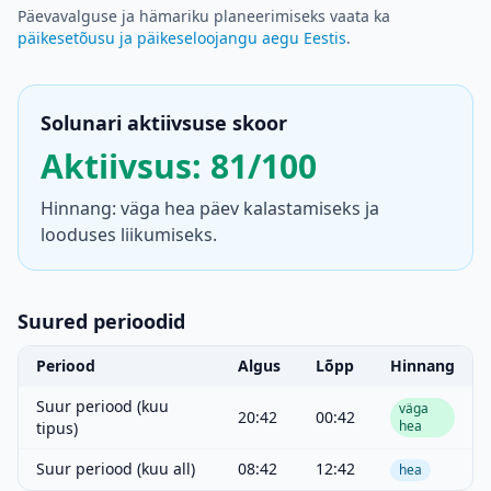
Päevavalguse ja hämariku planeerimiseks vaata ka
päikesetõusu ja päikeseloojangu aegu Eestis
.
Solunari aktiivsuse skoor
Aktiivsus: 81/100
Hinnang: väga hea päev kalastamiseks ja
looduses liikumiseks.
Suured perioodid
Periood
Algus
Lõpp
Hinnang
Suur periood (kuu
väga
20:42
00:42
hea
tipus)
Suur periood (kuu all)
08:42
12:42
hea