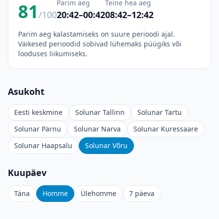
Parim aeg
Teine hea aeg
81
/100
20:42–00:42
08:42–12:42
Parim aeg kalastamiseks on suure perioodi ajal.
Väikesed perioodid sobivad lühemaks püügiks või
looduses liikumiseks.
Asukoht
Eesti keskmine
Solunar Tallinn
Solunar Tartu
Solunar Pärnu
Solunar Narva
Solunar Kuressaare
Solunar Haapsalu
Solunar Võru
Kuupäev
Täna
Homme
Ülehomme
7 päeva