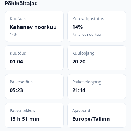
Põhinäitajad
Kuufaas
Kuu valgustatus
Kahanev noorkuu
14%
14%
Kahanev noorkuu
Kuutõus
Kuuloojang
01:04
20:20
Päikesetõus
Päikeseloojang
05:23
21:14
Päeva pikkus
Ajavöönd
15 h 51 min
Europe/Tallinn