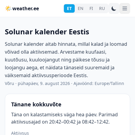
🌤
weather.ee
ET
EN
FI
RU
Solunar kalender Eestis
Solunar kalender aitab hinnata, millal kalad ja loomad
võivad olla aktiivsemad. Arvestame kuufaasi,
kuutõusu, kuuloojangut ning päikese tõusu ja
loojangu aega, et näidata tänaseid suuremaid ja
väiksemaid aktiivsusperioode Eestis.
Võru
·
pühapäev, 9. august 2026
·
Ajavöönd: Europe/Tallinn
Tänane kokkuvõte
Täna on kalastamiseks väga hea päev. Parimad
aktiivsusajad on 20:42–00:42 ja 08:42–12:42.
Aktiivsus