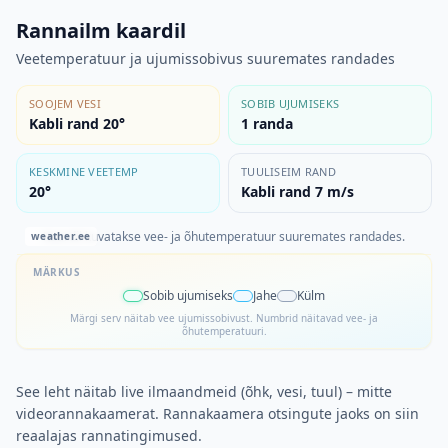
Rannailm kaardil
Veetemperatuur ja ujumissobivus suuremates randades
SOOJEM VESI
SOBIB UJUMISEKS
Kabli rand 20°
1
randa
KESKMINE VEETEMP
TUULISEIM RAND
20°
Kabli rand 7 m/s
Kaardil kuvatakse vee- ja õhutemperatuur suuremates randades.
weather.ee
MÄRKUS
Sobib ujumiseks
Jahe
Külm
Märgi serv näitab vee ujumissobivust. Numbrid näitavad vee- ja
õhutemperatuuri.
See leht näitab live ilmaandmeid (õhk, vesi, tuul) – mitte
videorannakaamerat. Rannakaamera otsingute jaoks on siin
reaalajas rannatingimused.