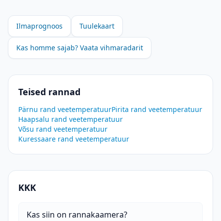
Ilmaprognoos
Tuulekaart
Kas homme sajab? Vaata vihmaradarit
Teised rannad
Pärnu rand
veetemperatuur
Pirita rand
veetemperatuur
Haapsalu rand
veetemperatuur
Võsu rand
veetemperatuur
Kuressaare rand
veetemperatuur
KKK
Kas siin on rannakaamera?