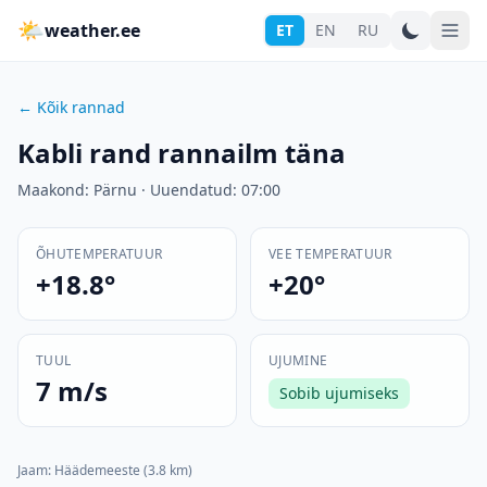
🌤
weather.ee
ET
EN
RU
←
Kõik rannad
Kabli rand
rannailm täna
Maakond
:
Pärnu
·
Uuendatud
:
07:00
ÕHUTEMPERATUUR
VEE TEMPERATUUR
+18.8°
+20°
TUUL
UJUMINE
7 m/s
Sobib ujumiseks
Jaam
:
Häädemeeste
(3.8 km)