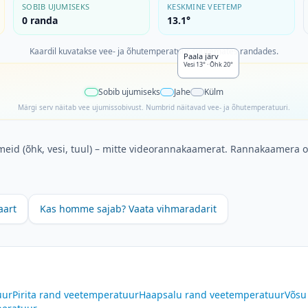
SOBIB UJUMISEKS
KESKMINE VEETEMP
0
randa
13.1°
Kaardil kuvatakse vee- ja õhutemperatuur suuremates randades.
Paala järv
Vesi
13°
·
Õhk
20°
Sobib ujumiseks
Jahe
Külm
Märgi serv näitab vee ujumissobivust. Numbrid näitavad vee- ja õhutemperatuuri.
meid (õhk, vesi, tuul) – mitte videorannakaamerat. Rannakaamera o
aart
Kas homme sajab? Vaata vihmaradarit
uur
Pirita rand
veetemperatuur
Haapsalu rand
veetemperatuur
Võsu