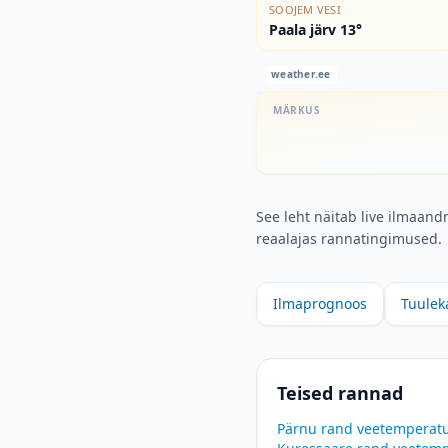
SOOJEM VESI
Paala järv 13°
weather.ee
MÄRKUS
See leht näitab live ilmaand
reaalajas rannatingimused.
Ilmaprognoos
Tuulek
Teised rannad
Pärnu rand
veetemperat