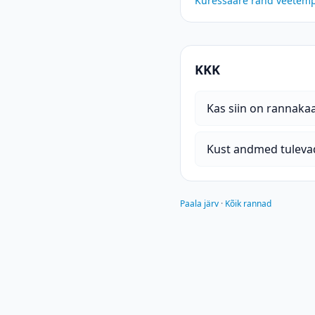
Kuressaare rand
veetemp
KKK
Kas siin on rannak
Kust andmed tuleva
Paala järv
·
Kõik rannad