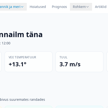
annik ja meri
Hoiatused
Prognoos
Rohkem
Artiklid
nnailm täna
:
12:00
VEE TEMPERATUUR
TUUL
+13.1°
3.7 m/s
obivus suuremates randades