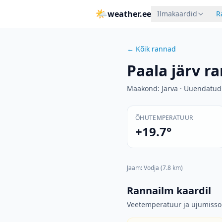
🌤
weather.ee
Ilmakaardid
R
←
Kõik rannad
Paala järv
ra
Maakond
:
Järva
·
Uuendatud
ÕHUTEMPERATUUR
+19.7°
Jaam
:
Vodja
(7.8 km)
Rannailm kaardil
Veetemperatuur ja ujumiss