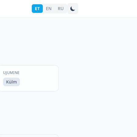
ET
EN
RU
Otsi linna
UJUMINE
Külm