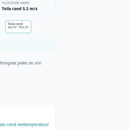
TUULISEIM RAND
Toila rand 5.2 m/s
Toila rand
Vesi
16°
·
Õhk
22°
tsingute jaoks on siin
alu rand
veetemperatuur