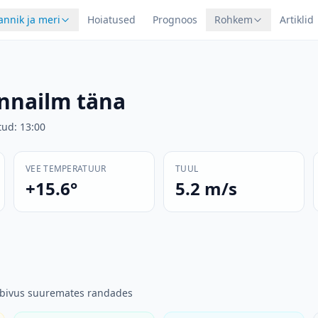
annik ja meri
Hoiatused
Prognoos
Rohkem
Artiklid
nnailm täna
tud
:
13:00
VEE TEMPERATUUR
TUUL
+15.6°
5.2 m/s
obivus suuremates randades