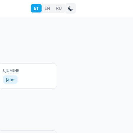
ET
EN
RU
Otsi linna
UJUMINE
Jahe