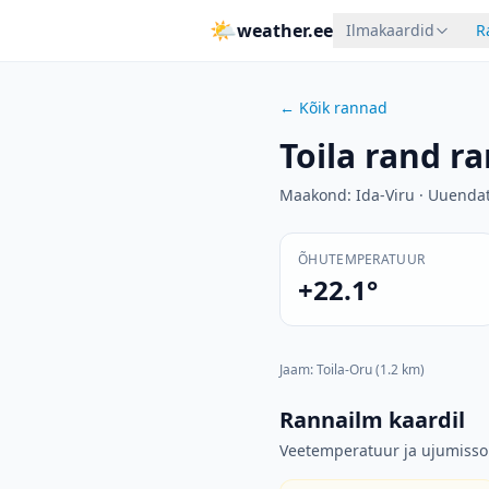
🌤
weather.ee
Ilmakaardid
R
←
Kõik rannad
Toila rand
ra
Maakond
:
Ida-Viru
·
Uuenda
ÕHUTEMPERATUUR
+22.1°
Jaam
:
Toila-Oru
(1.2 km)
Rannailm kaardil
Veetemperatuur ja ujumiss