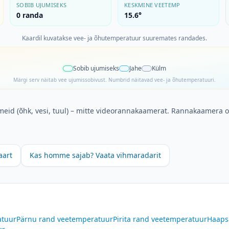
SOBIB UJUMISEKS
KESKMINE VEETEMP
0
randa
15.6°
Kaardil kuvatakse vee- ja õhutemperatuur suuremates randades.
Sobib ujumiseks
Jahe
Külm
Märgi serv näitab vee ujumissobivust. Numbrid näitavad vee- ja õhutemperatuuri.
meid (õhk, vesi, tuul) – mitte videorannakaamerat. Rannakaamera o
aart
Kas homme sajab? Vaata vihmaradarit
tuur
Pärnu rand
veetemperatuur
Pirita rand
veetemperatuur
Haaps