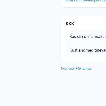
Võsu rand
veetemperatu
KKK
Kas siin on rannak
Kust andmed tuleva
Toila rand
·
Kõik rannad