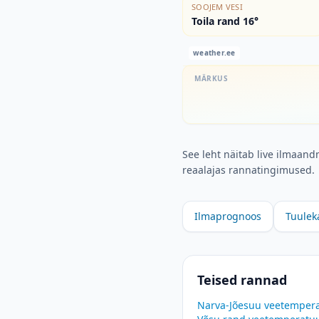
SOOJEM VESI
Toila rand 16°
weather.ee
MÄRKUS
See leht näitab live ilmaand
reaalajas rannatingimused.
Ilmaprognoos
Tuulek
Teised rannad
Narva-Jõesuu
veetempera