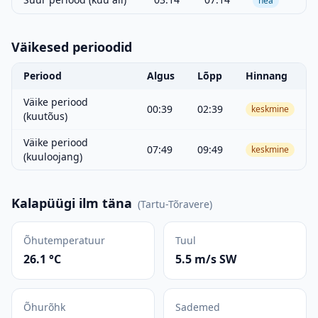
hea
Väikesed perioodid
Periood
Algus
Lõpp
Hinnang
Väike periood
00:39
02:39
keskmine
(kuutõus)
Väike periood
07:49
09:49
keskmine
(kuuloojang)
Kalapüügi ilm täna
(
Tartu-Tõravere
)
Õhutemperatuur
Tuul
26.1 °C
5.5 m/s SW
Õhurõhk
Sademed