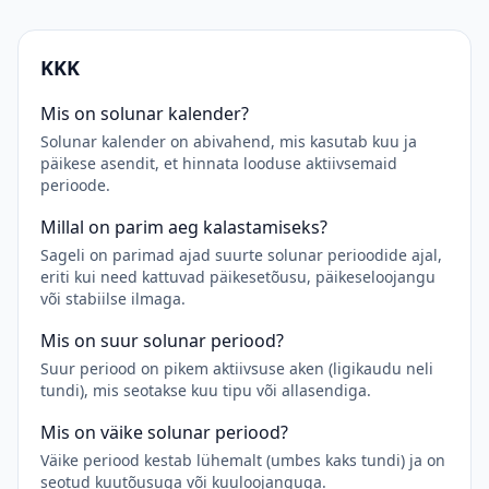
KKK
Mis on solunar kalender?
Solunar kalender on abivahend, mis kasutab kuu ja
päikese asendit, et hinnata looduse aktiivsemaid
perioode.
Millal on parim aeg kalastamiseks?
Sageli on parimad ajad suurte solunar perioodide ajal,
eriti kui need kattuvad päikesetõusu, päikeseloojangu
või stabiilse ilmaga.
Mis on suur solunar periood?
Suur periood on pikem aktiivsuse aken (ligikaudu neli
tundi), mis seotakse kuu tipu või allasendiga.
Mis on väike solunar periood?
Väike periood kestab lühemalt (umbes kaks tundi) ja on
seotud kuutõusuga või kuuloojanguga.