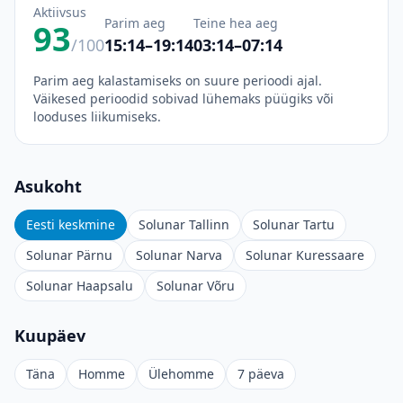
Aktiivsus
Parim aeg
Teine hea aeg
93
/100
15:14–19:14
03:14–07:14
Parim aeg kalastamiseks on suure perioodi ajal.
Väikesed perioodid sobivad lühemaks püügiks või
looduses liikumiseks.
Asukoht
Eesti keskmine
Solunar Tallinn
Solunar Tartu
Solunar Pärnu
Solunar Narva
Solunar Kuressaare
Solunar Haapsalu
Solunar Võru
Kuupäev
Täna
Homme
Ülehomme
7 päeva