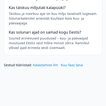
Kas täiskuu mõjutab kalapüüki?
Täiskuu ja noorkuu ajal on kuu mõju tavaliselt tugevam.
Solunarkalender arvestab kuufaasi koos kuu- ja
päevaajaga.
Kas solunari ajad on samad kogu Eestis?
Suured erinevused puuduvad – kuu- ja päevaajad
muutuvad Eestis vaid mõne minuti võrra. Rannikul
võivad ajad erineda veidi sisemaalt.
Seotud tööriistad
:
Kalastamise ilm
·
Kuu faas täna