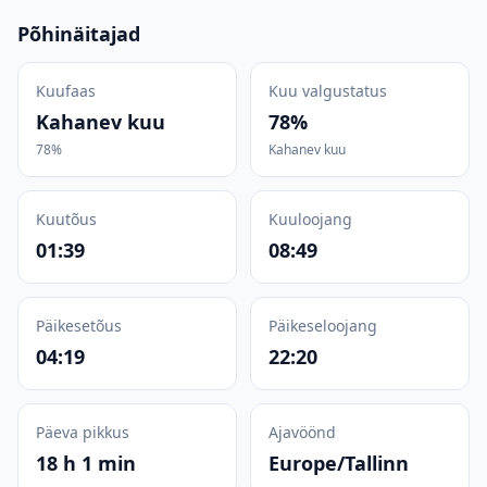
Põhinäitajad
Kuufaas
Kuu valgustatus
Kahanev kuu
78%
78%
Kahanev kuu
Kuutõus
Kuuloojang
01:39
08:49
Päikesetõus
Päikeseloojang
04:19
22:20
Päeva pikkus
Ajavöönd
18 h 1 min
Europe/Tallinn