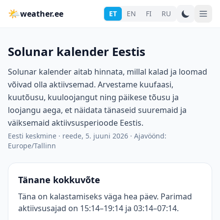
🌤
weather.ee
ET
EN
FI
RU
Solunar kalender Eestis
Solunar kalender aitab hinnata, millal kalad ja loomad
võivad olla aktiivsemad. Arvestame kuufaasi,
kuutõusu, kuuloojangut ning päikese tõusu ja
loojangu aega, et näidata tänaseid suuremaid ja
väiksemaid aktiivsusperioode Eestis.
Eesti keskmine
·
reede, 5. juuni 2026
·
Ajavöönd:
Europe/Tallinn
Tänane kokkuvõte
Täna on kalastamiseks väga hea päev. Parimad
aktiivsusajad on 15:14–19:14 ja 03:14–07:14.