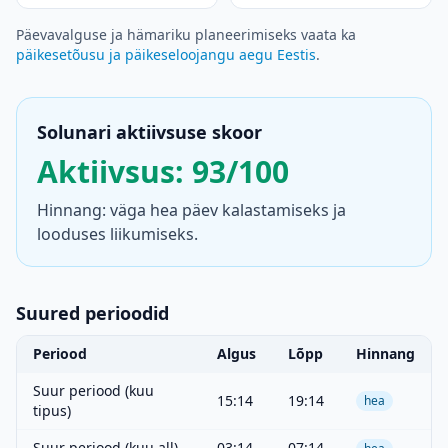
Päevavalguse ja hämariku planeerimiseks vaata ka
päikesetõusu ja päikeseloojangu aegu Eestis
.
Solunari aktiivsuse skoor
Aktiivsus: 93/100
Hinnang: väga hea päev kalastamiseks ja
looduses liikumiseks.
Suured perioodid
Periood
Algus
Lõpp
Hinnang
Suur periood (kuu
15:14
19:14
hea
tipus)
Suur periood (kuu all)
03:14
07:14