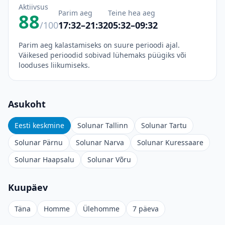
Aktiivsus
Parim aeg
Teine hea aeg
88
/100
17:32–21:32
05:32–09:32
Parim aeg kalastamiseks on suure perioodi ajal.
Väikesed perioodid sobivad lühemaks püügiks või
looduses liikumiseks.
Asukoht
Eesti keskmine
Solunar Tallinn
Solunar Tartu
Solunar Pärnu
Solunar Narva
Solunar Kuressaare
Solunar Haapsalu
Solunar Võru
Kuupäev
Täna
Homme
Ülehomme
7 päeva