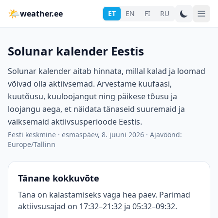
🌤
weather.ee
ET
EN
FI
RU
Solunar kalender Eestis
Solunar kalender aitab hinnata, millal kalad ja loomad
võivad olla aktiivsemad. Arvestame kuufaasi,
kuutõusu, kuuloojangut ning päikese tõusu ja
loojangu aega, et näidata tänaseid suuremaid ja
väiksemaid aktiivsusperioode Eestis.
Eesti keskmine
·
esmaspäev, 8. juuni 2026
·
Ajavöönd:
Europe/Tallinn
Tänane kokkuvõte
Täna on kalastamiseks väga hea päev. Parimad
aktiivsusajad on 17:32–21:32 ja 05:32–09:32.