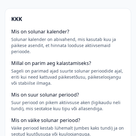
KKK
Mis on solunar kalender?
Solunar kalender on abivahend, mis kasutab kuu ja
päikese asendit, et hinnata looduse aktiivsemaid
perioode.
Millal on parim aeg kalastamiseks?
Sageli on parimad ajad suurte solunar perioodide ajal,
eriti kui need kattuvad päikesetõusu, päikeseloojangu
või stabiilse ilmaga.
Mis on suur solunar periood?
Suur periood on pikem aktiivsuse aken (ligikaudu neli
tundi), mis seotakse kuu tipu või allasendiga.
Mis on väike solunar periood?
Väike periood kestab lühemalt (umbes kaks tundi) ja on
seotud kuutõusuga või kuuloojanguga.