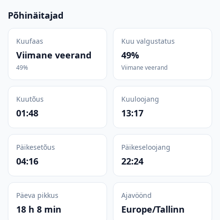
Põhinäitajad
Kuufaas
Kuu valgustatus
Viimane veerand
49%
49%
Viimane veerand
Kuutõus
Kuuloojang
01:48
13:17
Päikesetõus
Päikeseloojang
04:16
22:24
Päeva pikkus
Ajavöönd
18 h 8 min
Europe/Tallinn