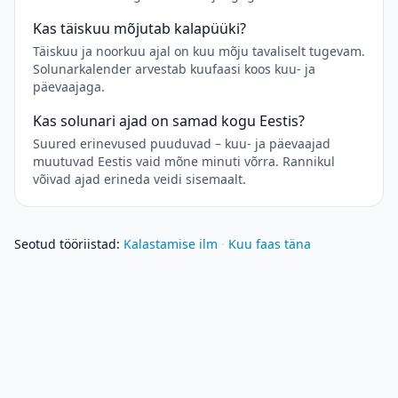
Kas täiskuu mõjutab kalapüüki?
Täiskuu ja noorkuu ajal on kuu mõju tavaliselt tugevam.
Solunarkalender arvestab kuufaasi koos kuu- ja
päevaajaga.
Kas solunari ajad on samad kogu Eestis?
Suured erinevused puuduvad – kuu- ja päevaajad
muutuvad Eestis vaid mõne minuti võrra. Rannikul
võivad ajad erineda veidi sisemaalt.
Seotud tööriistad
:
Kalastamise ilm
·
Kuu faas täna