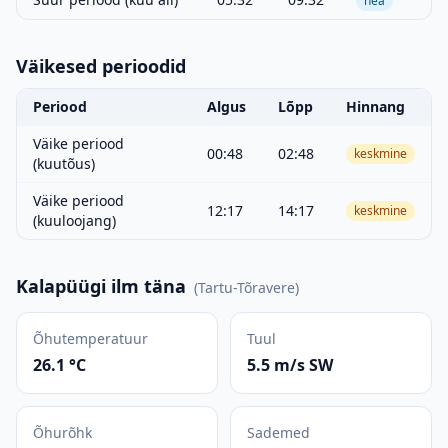
hea
Väikesed perioodid
Periood
Algus
Lõpp
Hinnang
Väike periood
00:48
02:48
keskmine
(kuutõus)
Väike periood
12:17
14:17
keskmine
(kuuloojang)
Kalapüügi ilm täna
(
Tartu-Tõravere
)
Õhutemperatuur
Tuul
26.1 °C
5.5 m/s SW
Õhurõhk
Sademed