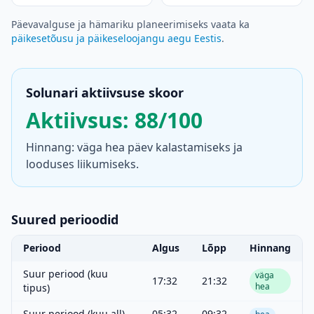
Päevavalguse ja hämariku planeerimiseks vaata ka
päikesetõusu ja päikeseloojangu aegu Eestis
.
Solunari aktiivsuse skoor
Aktiivsus: 88/100
Hinnang: väga hea päev kalastamiseks ja
looduses liikumiseks.
Suured perioodid
Periood
Algus
Lõpp
Hinnang
Suur periood (kuu
väga
17:32
21:32
hea
tipus)
Suur periood (kuu all)
05:32
09:32