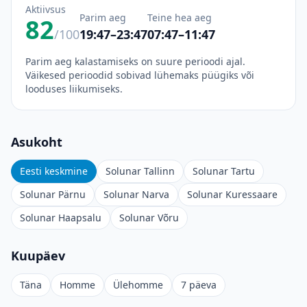
Aktiivsus
Parim aeg
Teine hea aeg
82
/100
19:47–23:47
07:47–11:47
Parim aeg kalastamiseks on suure perioodi ajal.
Väikesed perioodid sobivad lühemaks püügiks või
looduses liikumiseks.
Asukoht
Eesti keskmine
Solunar Tallinn
Solunar Tartu
Solunar Pärnu
Solunar Narva
Solunar Kuressaare
Solunar Haapsalu
Solunar Võru
Kuupäev
Täna
Homme
Ülehomme
7 päeva