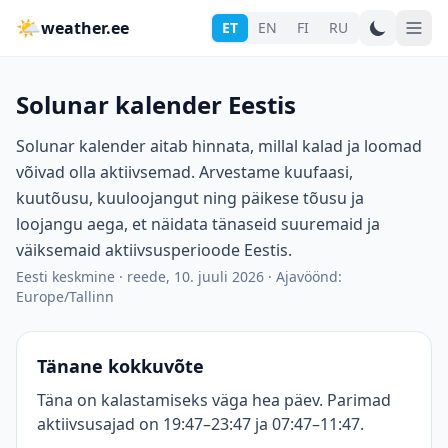
🌤
weather.ee
ET
EN
FI
RU
Solunar kalender Eestis
Solunar kalender aitab hinnata, millal kalad ja loomad
võivad olla aktiivsemad. Arvestame kuufaasi,
kuutõusu, kuuloojangut ning päikese tõusu ja
loojangu aega, et näidata tänaseid suuremaid ja
väiksemaid aktiivsusperioode Eestis.
Eesti keskmine
·
reede, 10. juuli 2026
·
Ajavöönd:
Europe/Tallinn
Tänane kokkuvõte
Täna on kalastamiseks väga hea päev. Parimad
aktiivsusajad on 19:47–23:47 ja 07:47–11:47.