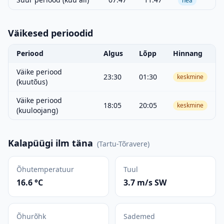
hea
Väikesed perioodid
Periood
Algus
Lõpp
Hinnang
Väike periood
23:30
01:30
keskmine
(kuutõus)
Väike periood
18:05
20:05
keskmine
(kuuloojang)
Kalapüügi ilm täna
(
Tartu-Tõravere
)
Õhutemperatuur
Tuul
16.6 °C
3.7 m/s SW
Õhurõhk
Sademed