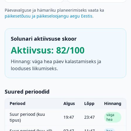
Päevavalguse ja hämariku planeerimiseks vaata ka
päikesetõusu ja päikeseloojangu aegu Eestis
.
Solunari aktiivsuse skoor
Aktiivsus: 82/100
Hinnang: väga hea päev kalastamiseks ja
looduses liikumiseks.
Suured perioodid
Periood
Algus
Lõpp
Hinnang
Suur periood (kuu
väga
19:47
23:47
hea
tipus)
Suur periood (kuu all)
07:47
11:47