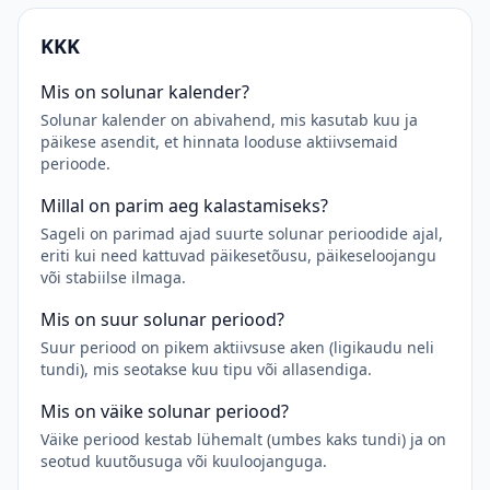
KKK
Mis on solunar kalender?
Solunar kalender on abivahend, mis kasutab kuu ja
päikese asendit, et hinnata looduse aktiivsemaid
perioode.
Millal on parim aeg kalastamiseks?
Sageli on parimad ajad suurte solunar perioodide ajal,
eriti kui need kattuvad päikesetõusu, päikeseloojangu
või stabiilse ilmaga.
Mis on suur solunar periood?
Suur periood on pikem aktiivsuse aken (ligikaudu neli
tundi), mis seotakse kuu tipu või allasendiga.
Mis on väike solunar periood?
Väike periood kestab lühemalt (umbes kaks tundi) ja on
seotud kuutõusuga või kuuloojanguga.