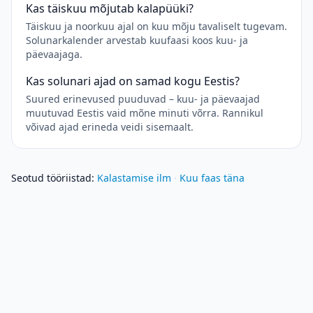
Kas täiskuu mõjutab kalapüüki?
Täiskuu ja noorkuu ajal on kuu mõju tavaliselt tugevam.
Solunarkalender arvestab kuufaasi koos kuu- ja
päevaajaga.
Kas solunari ajad on samad kogu Eestis?
Suured erinevused puuduvad – kuu- ja päevaajad
muutuvad Eestis vaid mõne minuti võrra. Rannikul
võivad ajad erineda veidi sisemaalt.
Seotud tööriistad
:
Kalastamise ilm
·
Kuu faas täna