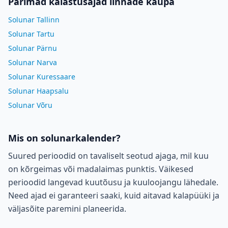
Parimad kalastusajad linnade kaupa
Solunar Tallinn
Solunar Tartu
Solunar Pärnu
Solunar Narva
Solunar Kuressaare
Solunar Haapsalu
Solunar Võru
Mis on solunarkalender?
Suured perioodid on tavaliselt seotud ajaga, mil kuu
on kõrgeimas või madalaimas punktis. Väikesed
perioodid langevad kuutõusu ja kuuloojangu lähedale.
Need ajad ei garanteeri saaki, kuid aitavad kalapüüki ja
väljasõite paremini planeerida.