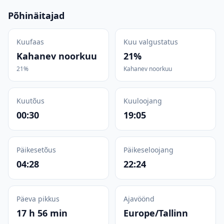
Põhinäitajad
Kuufaas
Kuu valgustatus
Kahanev noorkuu
21%
21%
Kahanev noorkuu
Kuutõus
Kuuloojang
00:30
19:05
Päikesetõus
Päikeseloojang
04:28
22:24
Päeva pikkus
Ajavöönd
17 h 56 min
Europe/Tallinn