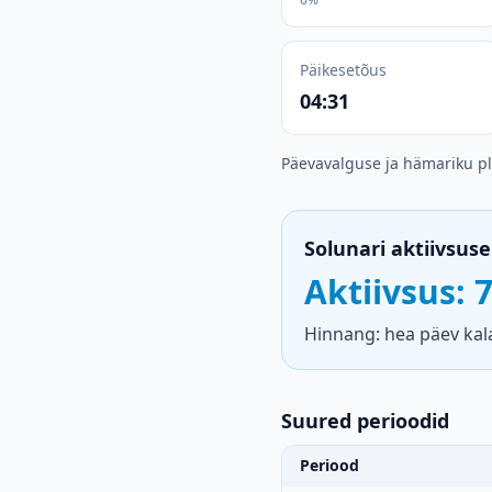
Päikesetõus
04:31
Päevavalguse ja hämariku p
Solunari aktiivsuse
Aktiivsus: 
Hinnang: hea päev kala
Suured perioodid
Periood