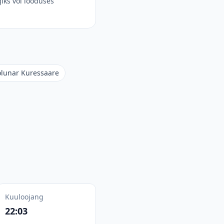
iks või looduses
olunar Kuressaare
Kuuloojang
22:03