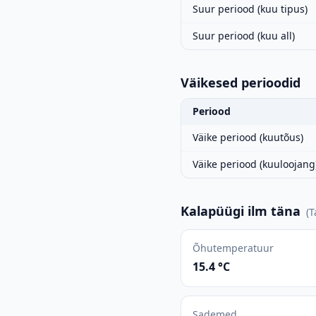
Suur periood (kuu tipus)
Suur periood (kuu all)
Väikesed perioodid
Periood
Väike periood (kuutõus)
Väike periood (kuuloojang
Kalapüügi ilm täna
(
T
Õhutemperatuur
15.4 °C
Sademed