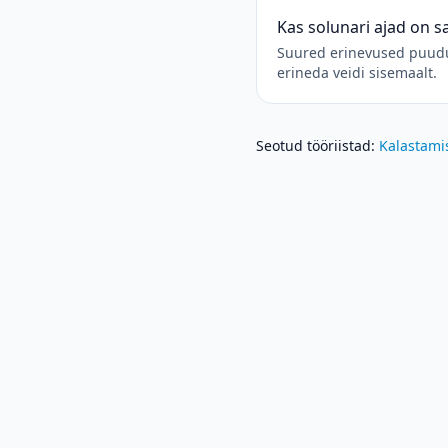
Kas solunari ajad on 
Suured erinevused puuduv
erineda veidi sisemaalt.
Seotud tööriistad
:
Kalastami