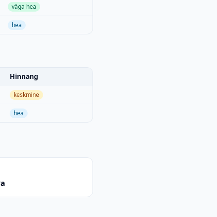
väga hea
hea
Hinnang
keskmine
hea
Pa