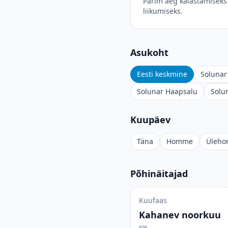
Parim aeg kalastamiseks 
liikumiseks.
Asukoht
Eesti keskmine
Solunar 
Solunar Haapsalu
Solu
Kuupäev
Täna
Homme
Üleh
Põhinäitajad
Kuufaas
Kahanev noorkuu
6%