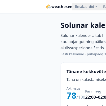
🌤
weather.ee
Ilmakaardid
R
Solunar kale
Solunar kalender aitab hi
kuuloojangut ning päikes
aktiivsusperioode Eestis.
Eesti keskmine
·
pühapäev, 1
Tänane kokkuvõte
Täna on kalastamiseks
Aktiivsus
Parim aeg
78
/100
22:00–02: