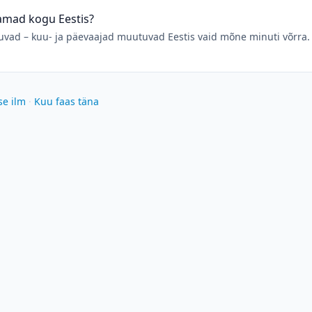
samad kogu Eestis?
ad – kuu- ja päevaajad muutuvad Eestis vaid mõne minuti võrra. 
se ilm
·
Kuu faas täna