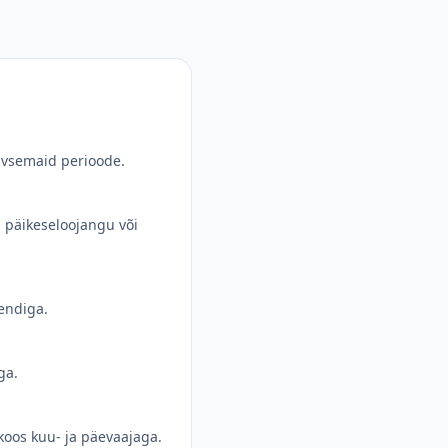
iivsemaid perioode.
, päikeseloojangu või
sendiga.
ga.
koos kuu- ja päevaajaga.