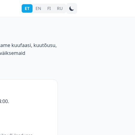
ET
EN
FI
RU
Otsi linna
stame kuufaasi, kuutõusu,
 väiksemaid
:00.