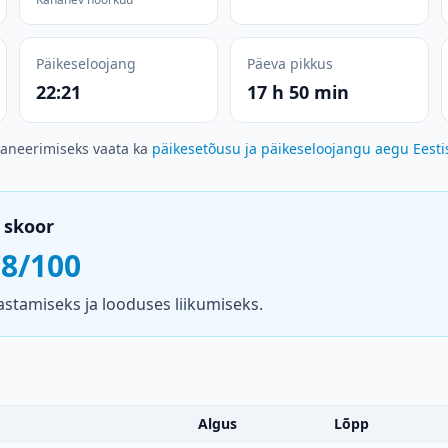
Päikeseloojang
Päeva pikkus
22:21
17 h 50 min
laneerimiseks vaata ka
päikesetõusu ja päikeseloojangu aegu Eesti
 skoor
78/100
stamiseks ja looduses liikumiseks.
Algus
Lõpp