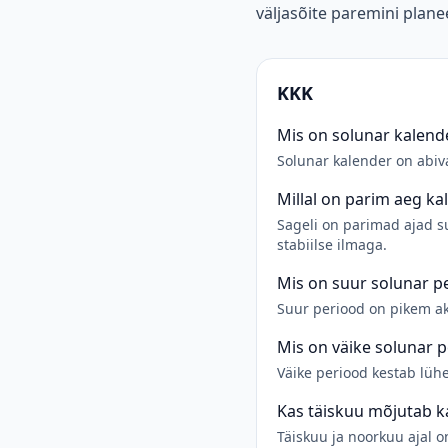
väljasõite paremini plane
KKK
Mis on solunar kalend
Solunar kalender on abiv
Millal on parim aeg ka
Sageli on parimad ajad su
stabiilse ilmaga.
Mis on suur solunar p
Suur periood on pikem akt
Mis on väike solunar 
Väike periood kestab lüh
Kas täiskuu mõjutab k
Täiskuu ja noorkuu ajal 