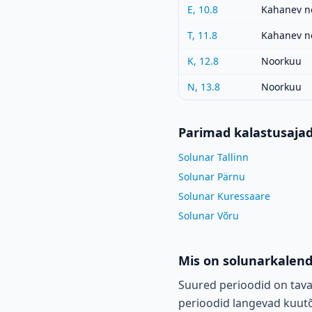
E, 10.8
Kahanev n
T, 11.8
Kahanev n
K, 12.8
Noorkuu
N, 13.8
Noorkuu
Parimad kalastusaja
Solunar Tallinn
Solunar Pärnu
Solunar Kuressaare
Solunar Võru
Mis on solunarkalen
Suured perioodid on tava
perioodid langevad kuutõu