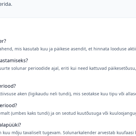
erida.
er?
ahend, mis kasutab kuu ja päikese asendit, et hinnata looduse akt
lastamiseks?
urte solunar perioodide ajal, eriti kui need kattuvad päikesetõusu
eriood?
iivsuse aken (ligikaudu neli tundi), mis seotakse kuu tipu või alla
periood?
emalt (umbes kaks tundi) ja on seotud kuutõusuga või kuuloojangu
alapüüki?
on kuu mõju tavaliselt tugevam. Solunarkalender arvestab kuufaasi 