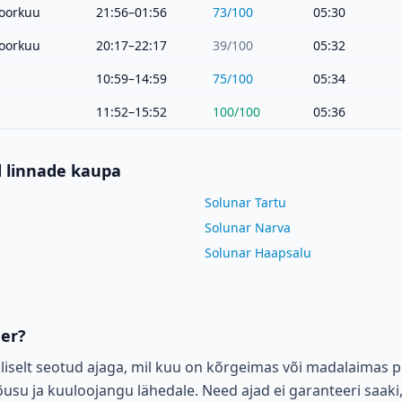
oorkuu
21:56–01:56
73
/100
05:30
oorkuu
20:17–22:17
39
/100
05:32
10:59–14:59
75
/100
05:34
11:52–15:52
100
/100
05:36
d linnade kaupa
Solunar Tartu
Solunar Narva
Solunar Haapsalu
der?
liselt seotud ajaga, mil kuu on kõrgeimas või madalaimas p
su ja kuuloojangu lähedale. Need ajad ei garanteeri saaki,