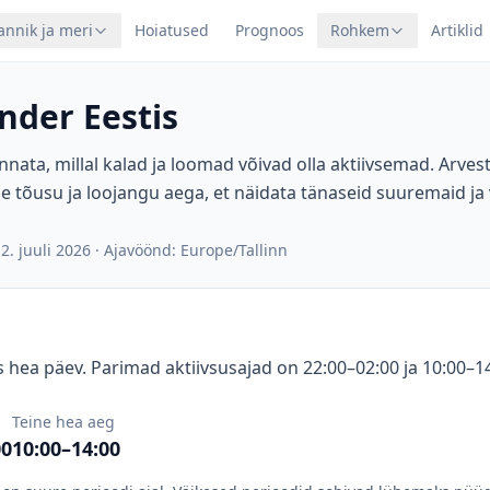
annik ja meri
Hoiatused
Prognoos
Rohkem
Artiklid
nder Eestis
nnata, millal kalad ja loomad võivad olla aktiivsemad. Arve
e tõusu ja loojangu aega, et näidata tänaseid suuremaid ja
2. juuli 2026
·
Ajavöönd: Europe/Tallinn
 hea päev. Parimad aktiivsusajad on 22:00–02:00 ja 10:00–14
Teine hea aeg
00
10:00–14:00