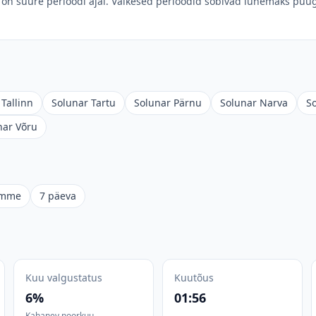
on suure perioodi ajal. Väikesed perioodid sobivad lühemaks püüg
Tallinn
Solunar Tartu
Solunar Pärnu
Solunar Narva
S
nar Võru
omme
7 päeva
Kuu valgustatus
Kuutõus
6%
01:56
Kahanev noorkuu