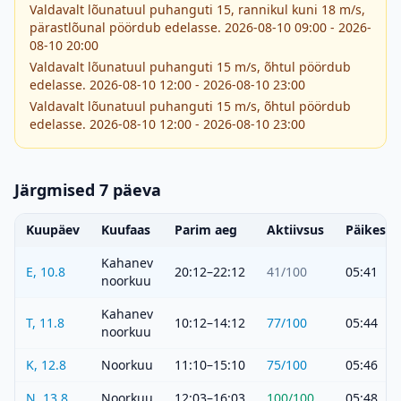
Valdavalt lõunatuul puhanguti 15, rannikul kuni 18 m/s,
pärastlõunal pöördub edelasse. 2026-08-10 09:00 - 2026-
08-10 20:00
Valdavalt lõunatuul puhanguti 15 m/s, õhtul pöördub
edelasse. 2026-08-10 12:00 - 2026-08-10 23:00
Valdavalt lõunatuul puhanguti 15 m/s, õhtul pöördub
edelasse. 2026-08-10 12:00 - 2026-08-10 23:00
Järgmised 7 päeva
Kuupäev
Kuufaas
Parim aeg
Aktiivsus
Päikeset
Kahanev
E, 10.8
20:12–22:12
41
/100
05:41
noorkuu
Kahanev
T, 11.8
10:12–14:12
77
/100
05:44
noorkuu
K, 12.8
Noorkuu
11:10–15:10
75
/100
05:46
N, 13.8
Noorkuu
12:03–16:03
100
/100
05:48