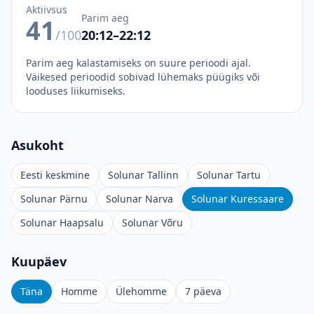
Aktiivsus
Parim aeg
41
/100
20:12–22:12
Parim aeg kalastamiseks on suure perioodi ajal.
Väikesed perioodid sobivad lühemaks püügiks või
looduses liikumiseks.
Asukoht
Eesti keskmine
Solunar Tallinn
Solunar Tartu
Solunar Pärnu
Solunar Narva
Solunar Kuressaare
Solunar Haapsalu
Solunar Võru
Kuupäev
Täna
Homme
Ülehomme
7 päeva