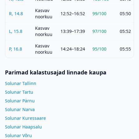
Kasvav
R, 14.8
12:52–16:52
99
/100
05:50
noorkuu
Kasvav
L, 15.8
13:39–17:39
97
/100
05:52
noorkuu
Kasvav
P, 16.8
14:24–18:24
95
/100
05:55
noorkuu
Parimad kalastusajad linnade kaupa
Solunar Tallinn
Solunar Tartu
Solunar Pärnu
Solunar Narva
Solunar Kuressaare
Solunar Haapsalu
Solunar Võru