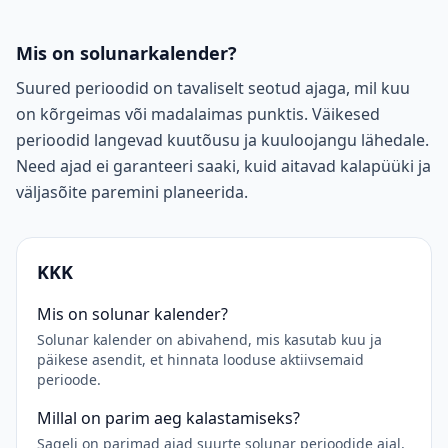
Mis on solunarkalender?
Suured perioodid on tavaliselt seotud ajaga, mil kuu
on kõrgeimas või madalaimas punktis. Väikesed
perioodid langevad kuutõusu ja kuuloojangu lähedale.
Need ajad ei garanteeri saaki, kuid aitavad kalapüüki ja
väljasõite paremini planeerida.
KKK
Mis on solunar kalender?
Solunar kalender on abivahend, mis kasutab kuu ja
päikese asendit, et hinnata looduse aktiivsemaid
perioode.
Millal on parim aeg kalastamiseks?
Sageli on parimad ajad suurte solunar perioodide ajal,