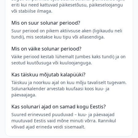
eriti kui need kattuvad päikesetõusu, päikeseloojangu
või stabiilse ilmaga.
Mis on suur solunar periood?
Suur periood on pikem aktiivsuse aken (ligikaudu neli
tundi), mis seotakse kuu tipu või allasendiga.
Mis on väike solunar periood?
Väike periood kestab lühemalt (umbes kaks tundi) ja on
seotud kuutõusuga või kuuloojanguga.
Kas täiskuu mõjutab kalapüüki?
Täiskuu ja noorkuu ajal on kuu mõju tavaliselt tugevam.
Solunarkalender arvestab kuufaasi koos kuu- ja
päevaajaga.
Kas solunari ajad on samad kogu Eestis?
Suured erinevused puuduvad – kuu- ja päevaajad
muutuvad Eestis vaid mõne minuti võrra. Rannikul
võivad ajad erineda veidi sisemaalt.