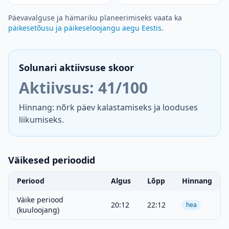
Päevavalguse ja hämariku planeerimiseks vaata ka
päikesetõusu ja päikeseloojangu aegu Eestis
.
Solunari aktiivsuse skoor
Aktiivsus: 41/100
Hinnang: nõrk päev kalastamiseks ja looduses
liikumiseks.
Väikesed perioodid
Periood
Algus
Lõpp
Hinnang
Väike periood
20:12
22:12
hea
(kuuloojang)