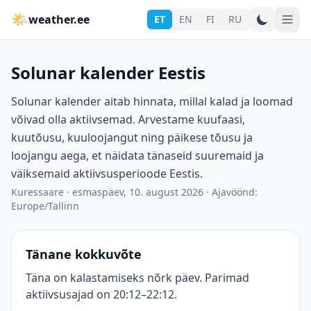
🌤
weather.ee
ET
EN
FI
RU
Solunar kalender Eestis
Solunar kalender aitab hinnata, millal kalad ja loomad
võivad olla aktiivsemad. Arvestame kuufaasi,
kuutõusu, kuuloojangut ning päikese tõusu ja
loojangu aega, et näidata tänaseid suuremaid ja
väiksemaid aktiivsusperioode Eestis.
Kuressaare
·
esmaspäev, 10. august 2026
·
Ajavöönd:
Europe/Tallinn
Tänane kokkuvõte
Täna on kalastamiseks nõrk päev. Parimad
aktiivsusajad on 20:12–22:12.