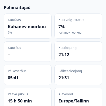
Põhinäitajad
Kuufaas
Kuu valgustatus
Kahanev noorkuu
7%
7%
Kahanev noorkuu
Kuutõus
Kuuloojang
–
21:12
Päikesetõus
Päikeseloojang
05:41
21:31
Päeva pikkus
Ajavöönd
15 h 50 min
Europe/Tallinn