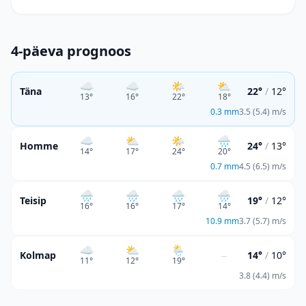
4-päeva prognoos
☁️
☁️
🌤️
⛅
Täna
22°
/
12°
13
°
16
°
22
°
18
°
0.3
mm
3.5 (5.4) m/s
☁️
⛅
🌤️
🌧️
Homme
24°
/
13°
14
°
17
°
24
°
20
°
0.7
mm
4.5 (6.5) m/s
🌧️
🌧️
🌧️
🌧️
Teisip
19°
/
12°
16
°
16
°
17
°
14
°
10.9
mm
3.7 (5.7) m/s
☁️
⛅
🌦
–
Kolmap
14°
/
10°
11
°
12
°
19
°
3.8 (4.4) m/s