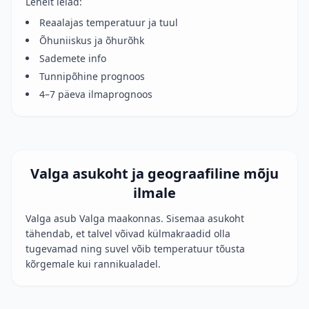
Lehelt leiad:
Reaalajas temperatuur ja tuul
Õhuniiskus ja õhurõhk
Sademete info
Tunnipõhine prognoos
4–7 päeva ilmaprognoos
Valga asukoht ja geograafiline mõju
ilmale
Valga asub Valga maakonnas. Sisemaa asukoht
tähendab, et talvel võivad külmakraadid olla
tugevamad ning suvel võib temperatuur tõusta
kõrgemale kui rannikualadel.