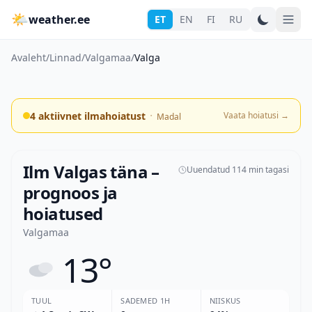
🌤
weather.ee
ET
EN
FI
RU
Avaleht
/
Linnad
/
Valgamaa
/
Valga
·
4 aktiivnet ilmahoiatust
Vaata hoiatusi
→
Madal
Ilm Valgas täna –
Uuendatud 114 min tagasi
prognoos ja
hoiatused
Valgamaa
13°
TUUL
SADEMED 1H
NIISKUS