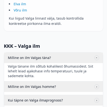
Elva ilm
Võru ilm
Kui liigud Valga linnast välja, tasub kontrollida
konkreetse piirkonna ilma eraldi.
KKK – Valga ilm
Milline on ilm Valgas täna?
‹
Valga tänane ilm sõltub kohalikest õhumassidest. Siit
lehelt leiad ajakohase info temperatuuri, tuule ja
sademete kohta.
Milline on ilm Valgas homme?
‹
Kui täpne on Valga ilmaprognoos?
‹