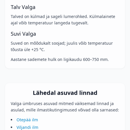
Talv Valga
Talved on külmad ja sageli lumerohked. Külmalainete
ajal võib temperatuur langeda tugevalt.
Suvi Valga
Suved on mõõdukalt soojad; juulis võib temperatuur
tõusta üle +25 °C.
Aastane sademete hulk on ligikaudu 600–750 mm.
Lähedal asuvad linnad
Valga ümbruses asuvad mitmed väiksemad linnad ja
asulad, mille ilmastikutingimused võivad olla sarnased:
Otepää ilm
Viljandi ilm