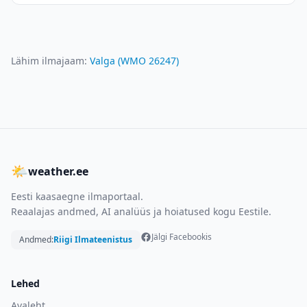
Lähim ilmajaam:
Valga
(WMO
26247
)
🌤
weather.ee
Eesti kaasaegne ilmaportaal.
Reaalajas andmed, AI analüüs ja hoiatused kogu Eestile.
Jälgi Facebookis
Andmed:
Riigi Ilmateenistus
Lehed
Avaleht