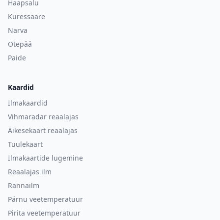
Haapsalu
Kuressaare
Narva
Otepää
Paide
Kaardid
Ilmakaardid
Vihmaradar reaalajas
Äikesekaart reaalajas
Tuulekaart
Ilmakaartide lugemine
Reaalajas ilm
Rannailm
Pärnu veetemperatuur
Pirita veetemperatuur