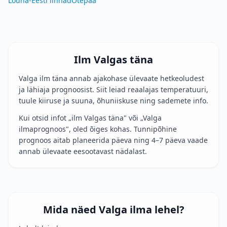
Lõuna-Eesti linnad
Otepää
Ilm Valgas täna
Valga ilm täna annab ajakohase ülevaate hetkeoludest
ja lähiaja prognoosist. Siit leiad reaalajas temperatuuri,
tuule kiiruse ja suuna, õhuniiskuse ning sademete info.
Kui otsid infot „ilm Valgas täna" või „Valga
ilmaprognoos", oled õiges kohas. Tunnipõhine
prognoos aitab planeerida päeva ning 4–7 päeva vaade
annab ülevaate eesootavast nädalast.
Mida näed Valga ilma lehel?