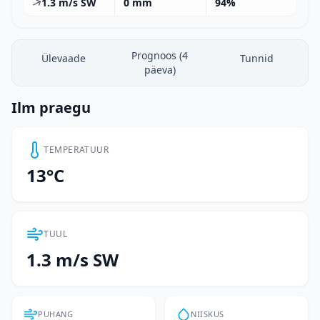
1.3 m/s SW
0 mm
94%
Prognoos (4
Ülevaade
Tunnid
päeva)
Ilm praegu
TEMPERATUUR
13°C
TUUL
1.3 m/s SW
PUHANG
NIISKUS