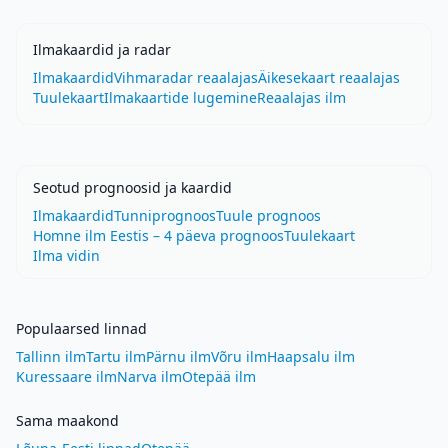
Ilmakaardid ja radar
Ilmakaardid
Vihmaradar reaalajas
Äikesekaart reaalajas
Tuulekaart
Ilmakaartide lugemine
Reaalajas ilm
Seotud prognoosid ja kaardid
Ilmakaardid
Tunniprognoos
Tuule prognoos
Homne ilm Eestis – 4 päeva prognoos
Tuulekaart
Ilma vidin
Populaarsed linnad
Tallinn ilm
Tartu ilm
Pärnu ilm
Võru ilm
Haapsalu ilm
Kuressaare ilm
Narva ilm
Otepää ilm
Sama maakond