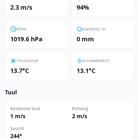
2.3 m/s
94%
RÕHK
SADEMED 1H
1019.6 hPa
0 mm
TUULEKÜLM
KUUMAINDEKS
13.7°C
13.1°C
Tuul
Keskmine tuul
Puhang
1 m/s
2 m/s
Suund
244°