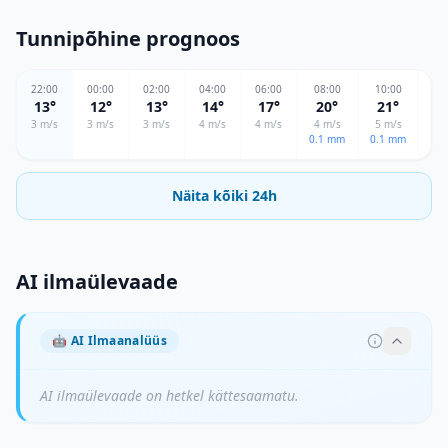
Tunnipõhine prognoos
22
:00
00
:00
02
:00
04
:00
06
:00
08
:00
10
:00
12
13
°
12
°
13
°
14
°
17
°
20
°
21
°
2
3
m/s
3
m/s
3
m/s
4
m/s
4
m/s
4
m/s
5
m/s
5
m
0.1
mm
0.1
mm
Näita kõiki 24h
AI ilmaülevaade
🤖
AI Ilmaanalüüs
AI ilmaülevaade on hetkel kättesaamatu.